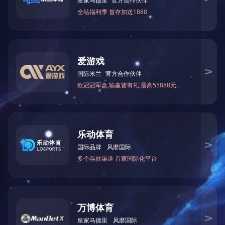
致辞
任
锦
训
国）
发展历
群团活
诚聘英
工艺流
程
动
才
程
公司荣
资质证
誉
书
产品系
列
为环卫工人送
爱心伞公益活
动
世界杯官网
前一页
1
2
后一页
尾页