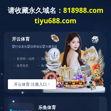
世界杯官网
世界杯官网
关于青山
产品服务
世界杯官网
咨询中心
人力资源
世界杯官网-世界杯官网（中国）
采购平台
社会责任
EN
SOCIET