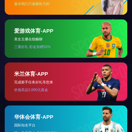
用得好、留得住，为公
司高速发展建立人力资
源的蓄水池，为未来的
健康与持续发展提供动
力源泉，为发展提供人
力资源支撑。