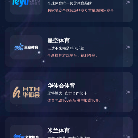
人才
教育
诚聘
理念
培训
英才