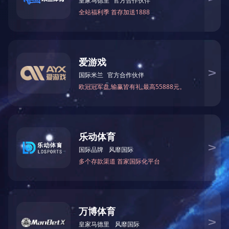
尊重人才,服务人才,培
养人才
人才是企业发展之
基、转型之要、竞争之
本，公司行政人事部创
网站世
关于青
产品服
世界杯
咨询中
人力资
世界杯
采
界杯官
山
务
官网
心
源
官网-世
购
新工作思路，完善人才
网
界杯官
平
网（中
台
青山简
世界杯
企业理
公司动
人才理
国）
工作体制机制，着力破
介
官网-世
念
态
念
界杯官
解人才制约转型升级的
董事长
社会责
视频集
教育培
网（中
致辞
任
锦
训
国）
“瓶颈”，认真抓好各类