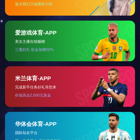
卷中书写自己的不凡篇章。
通过重视科技的力量，并以
科技推动技术革新和品质的
管理，青山创业者以果敢坚
忍的意志勇做不锈钢改革的
弄潮儿，不断为中国不锈钢
事业注入新的灵感和血液。
从2010年起，青山钢铁伴随
着第二个工业园区的建成和
投产，青山向“科技不锈、品
质不锈”又迈出了坚实的一
步。在以科技为标志的现代
不锈钢发展轨迹上，青山人
将勤耕不辍、永不停歇。