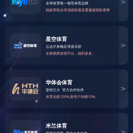
CHAIRM
青
董
发
公
山
事
展
司
简
长
历
荣