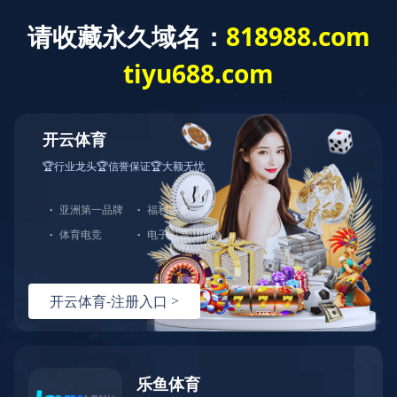
世界杯官网
世界杯官网
关于青山
产品服务
世界杯官网
咨询中心
人力资源
世界杯官网-世界杯官网（中国）
采购平台
公司动态
COMPAN
EN