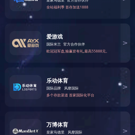
青山钢铁获
评2025年省
级数字化车
间
近日，浙江
省 2025 年省级
数字化车间认定
结果正式公布，
世界杯官网-世
界杯官网（中
国） 不锈钢数
字化车间凭借完