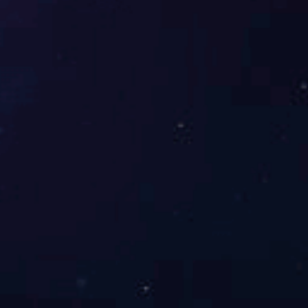
2025-
2024-
2024-
2024-
03-
10-
08-
08-
12
15
13
03
关于
绍
力学
关于
假冒
兴：
笃
我单
我司
青山
行，
位申
View
View
View
View
网站
钢铁
青山
报
Details
Details
Details
Details
的违
先进
钢铁
2023
法行
员工
第二
年度
为的
疗休
期金
浙江
严正
养圆
属材
省科