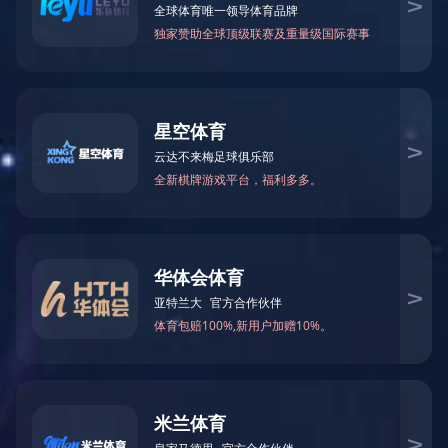
TRAINI
人才
教育
诚聘
理念
培训
英才