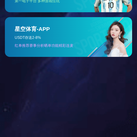
等级
验，
性和
认
聚焦
创造
定，
公司
性，
进一
人才
推动
步提
培养
公司
升专
存在
技术
业技
的问
革
术人
题与
新。
员素
不
质和
足，
企业
把握
核心
人才
竞争
工作