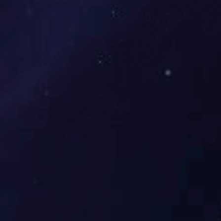
力，
关
助推
键，
公司
开创
高质
公司
量可
人才
持续
工作
发
新局
展。
面。
网站世
关于青
产品服
世界杯
咨询中
人力资
世界杯
采
界杯官
山
务
官网
心
源
官网-世
购
网
界杯官
平
网（中
台
青山简
世界杯
企业理
公司动
人才理
国）
介
官网-世
念
态
念