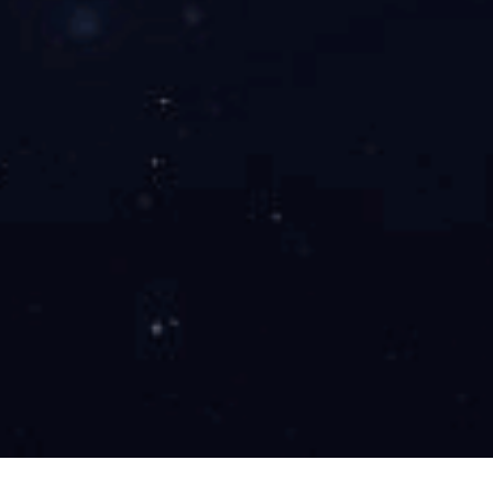
早已
深入
人
心，
公司
将培
养高
技能
人才
作为
企业
发展