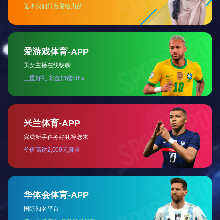
指导
开人
以赛
帮助
才培
促
符合
养交
创、
职称
流
以赛
申报
会，
赋
条件
倾听
能，
的员
员工
调动
工开
诉
员工
展职
求，
的积
称评
分享
极
定和
工作
性、
技能
经
主动