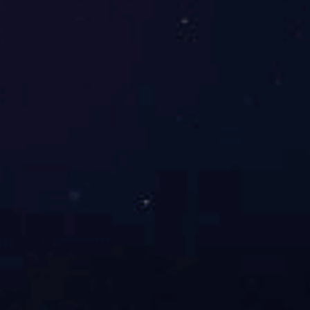
界杯官
董事长
社会责
视频集
教育培
网（中
致辞
任
锦
训
国）
04
发展历
群团活
诚聘英
工艺流
程
动
才
程
公司荣
人
资质证
誉
才
书
培
产品系
训
列
大
国重
器、
工匠
精神