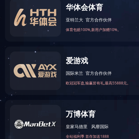
网站世界杯官网
关于青山
产品服务
青山简介
董事
青山简介
世界杯官网-世界
网（中国）
董事长致辞
工艺流程
发展历程
资质证书
公司荣誉
产品系列