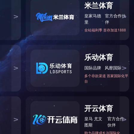
人力资源
世界杯官网-世界杯官
采购平
网（中国）
台
人才理念
教育培训
诚聘英才