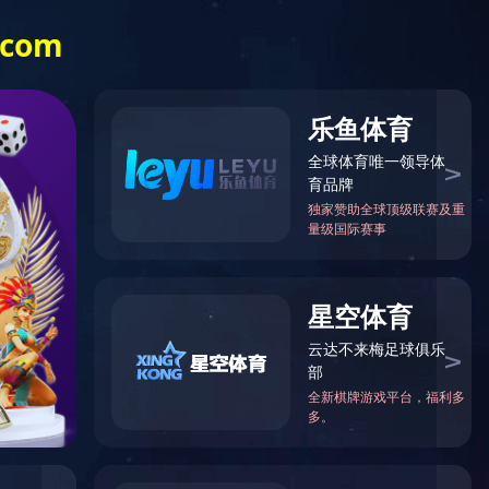
EN
世界杯官网（中国）
采购平台