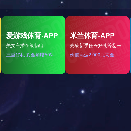
青山钢铁获评202
近日，浙江省 2025
官网（中国） 不锈钢数字
与显著的提质增效成果，成功
数...
13
2026-04