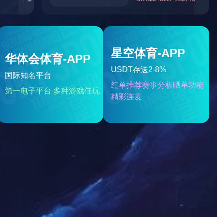
5年省级数字化车间
 年省级数字化车间认定结果正式公布，世界杯官网-世界杯
化车间凭借完善的智能制造体系、深度的数字技术应用
入选，获评2025 年省级数字化车间，标志着公司