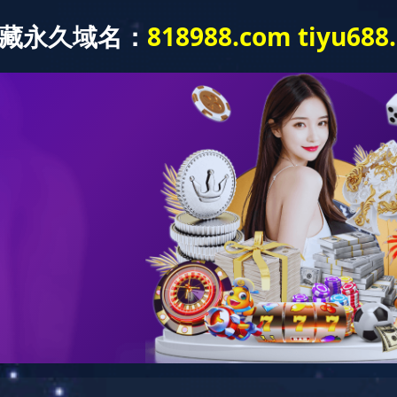
官网
咨询中心
人力资源
世界杯官网-
MPANY NEW