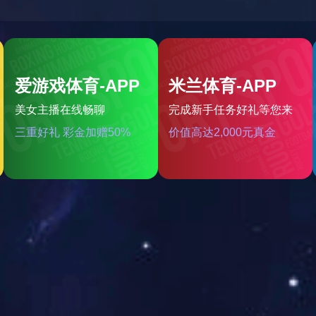
达到67Pa以下，生产过程氢含量可控制在1.5ppm以下