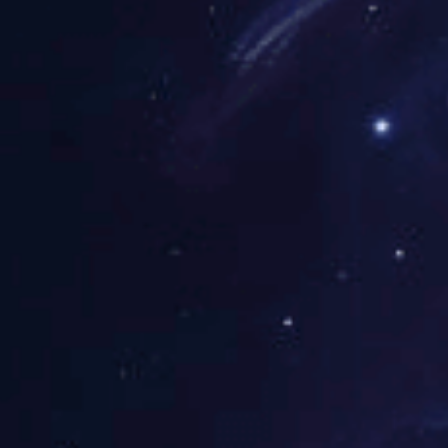
电渣炉
具备保护气
网站世界杯官网
关于青山
产品服务
青山简介
世界杯官网-世界
网（中国）