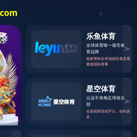
EN
世界杯官网（中国）
采购平台