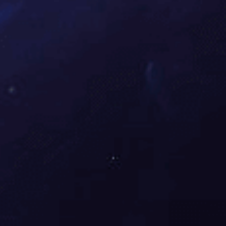
教育培训
诚聘英才
满足镍基合金、气阀钢、热作模具钢等钢种的开坯轧制。