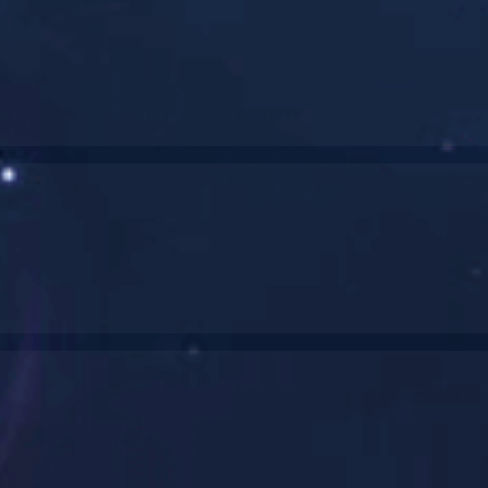
流程
资质证书
产品系列