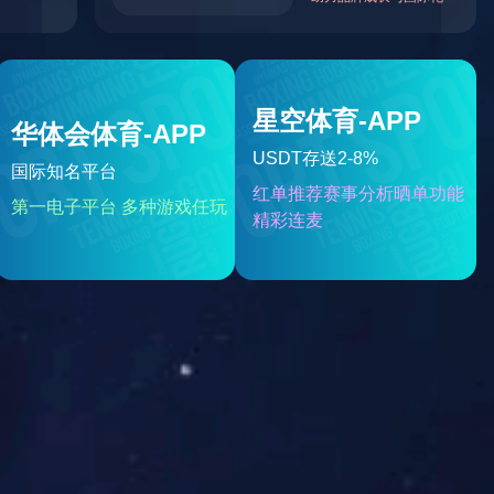
，氧含量可控制在10ppm以下，确保产品具有优异的内在质