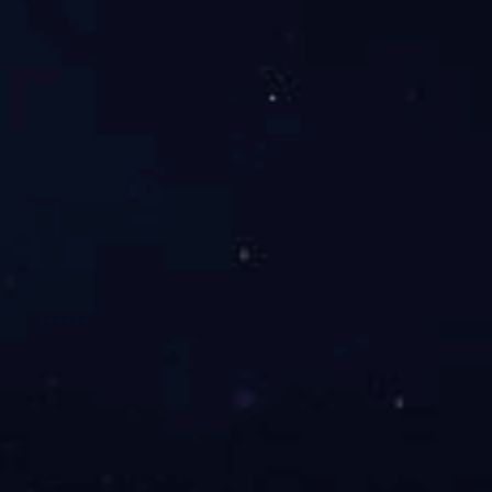
盘卷，配合步进式加热炉，满足多种材质的轧制生产要求。