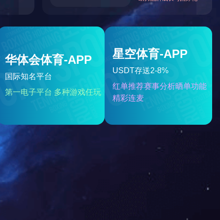
16
人力资源
世界杯官网-世界杯官
采购平
网（中国）
台
人才理念
教育培训
诚聘英才