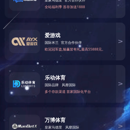
关于我单位申报
2023年度浙江省科
技进步奖项目的公
示
网站世
关于青
产品服
世界杯
咨询中
人力资
世界杯
采
界杯官
山
务
官网
心
源
官网-世
购
网
界杯官
平
发布时间：2024-08-03
网（中
台
青山简
世界杯
企业理
公司动
人才理
浏览量：5681
国）
介
官网-世
念
态
念
界杯官
董事长
社会责
视频集
教育培
网（中