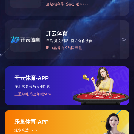
致辞
任
锦
训
国）
根据《浙江省科学技术厅关于开展
年度浙江省科学技术奖提名工作的通
2023
发展历
群团活
诚聘英
工艺流
知》要求，我单位项目“绿色环保型超易切
程
动
才
程
削不锈钢冶金工艺技术开发及产业化应用”
公司荣
拟提名申报
年度浙江省科技进步奖，
资质证
202
3
誉
现将有关内容予以公示，公示期为自公示
书
日起
天。
7
产品系
任何单位或个人对公示项目有异议，
列
在公示期内将异议内容向我公司提出，并
提供书面材料及相关证明材料，逾期不予
受理。为对异议的项目所涉及人员进行核
实、查证，保证实事求是、公正地处理异
议，异议应当签署真实姓名或加盖单位公
章，并注明联系方式，否则不予受理。
联系人：
蔡维群
电话：
13587846853
电子邮箱：
cwq@ruipt.com
地址：
浙江省丽水市青田县温溪镇小