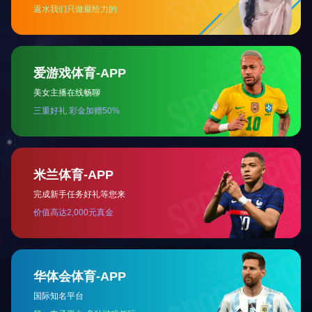
峙工业区
下载：
附件 绿色环保型超易切削不锈钢冶金
工艺技术开发及产业化应用 浙江省科学技术奖公示信息
表（单位提名）.docx
浙
江青山钢铁有限公司
年
月
日
2024
8
3
上一篇：
廉洁青山
下一篇：
力学笃行，
丨廉洁监察部总经
青山钢铁第二期金属
理翁时盼到青山钢
材料基础理论培训圆
铁调研
满落幕