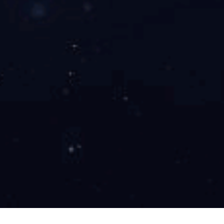
规
分
S含
格/
牌号
主要应用
类
量/%
m
m
303、30
Φ