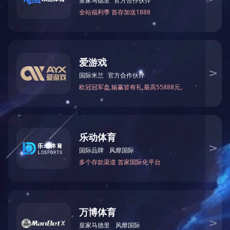
世界
程
书
列
杯官
网站世
关于青
产品服
世界杯
咨询中
人力资
世界杯
采
网
界杯官
山
务
官网
心
源
官网-世
购
网
界杯官
平
网（中
台
青山简
世界杯
企业理
公司动
人才理
国）
（中
介
官网-世
念
态
念
界杯官
董事长
社会责
视频集
教育培
网（中
致辞
任
锦
训
国）