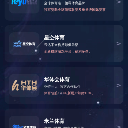
世界
工
资
产
杯官
艺
质
品
网-
流
证
系